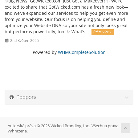
✨Big News: GotWicked.com Just Got a Makeover! ✨ We’re
excited to share that GotWicked.com has a fresh new look—
and we’ve expanded our services to help you get even more
from your website. Our focus is on helping you define and
optimize your Website DNA so your site not only looks great
but performs powerfully, too. ✨ What's ...
Čtěte více »
2nd Květen 2025
Powered by
WHMCompleteSolution
Podpora
Autorská práva © 2026 Wicked Branding, Inc.. Všechna práva
vyhrazena.