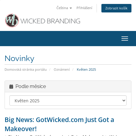
Čeština
Přihlášení
Zobrazit košík
Přep
navig
Novinky
Domovská stránka portálu
Oznámení
Květen 2025
Podle měsíce
Big News: GotWicked.com Just Got a
Makeover!